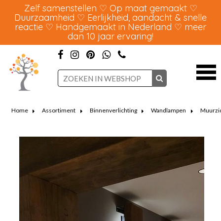
Zelf samenstellen ♡ Op maat gemaakt ♡
Duurzaamheid ♡ Eerlijkheid, aandacht & snelle
reactie ♡ Handgemaakt in Nederland ♡ meer
dan 10 jaar ervaring!
Home
Assortiment
Binnenverlichting
Wandlampen
Muurzi