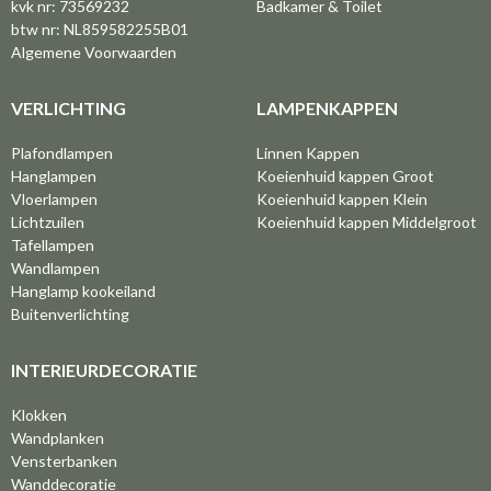
kvk nr: 73569232
Badkamer & Toilet
btw nr: NL859582255B01
Algemene Voorwaarden
VERLICHTING
LAMPENKAPPEN
Plafondlampen
Linnen Kappen
Hanglampen
Koeienhuid kappen Groot
Vloerlampen
Koeienhuid kappen Klein
Lichtzuilen
Koeienhuid kappen Middelgroot
Tafellampen
Wandlampen
Hanglamp kookeiland
Buitenverlichting
INTERIEURDECORATIE
Klokken
Wandplanken
Vensterbanken
Wanddecoratie