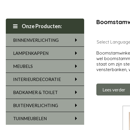
Boomstamwi
Onze Producten:
BINNENVERLICHTING
Select Languag
Boomstamwinkel 
LAMPENKAPPEN
wel boomstamme
staat om zijn ste
MEUBELS
vensterbanken, 
INTERIEURDECORATIE
Lees verder
BADKAMER & TOILET
BUITENVERLICHTING
TUINMEUBELEN