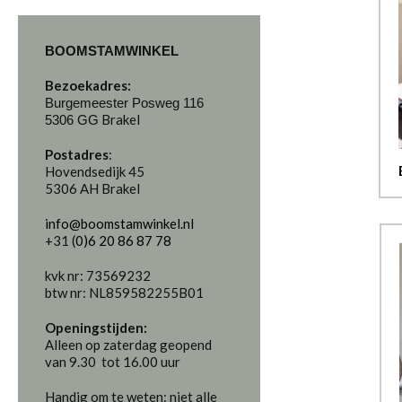
BOOMSTAMWINKEL
Bezoekadres:
Burgemeester Posweg 116
Brakel
5306 GG
Postadres
:
Hovendsedijk 45
5306 AH Brakel
info@boomstamwinkel.nl
+31 (
0)6 20 86 87 78
kvk nr: 73569232
btw nr: NL859582255B01
Openingstijden:
Alleen op zaterdag geopend
van 9.30 tot 16.00 uur
Handig om te weten
: niet alle