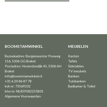
BOOMSTAMWINKEL
MEUBELEN
Bezoekadres: Burgemeester Posweg
Kasten
116, 5306 GG Brakel
Tafels
Postadres: Hovendsedijk 45, 5306 AH
Sidetables
Brakel
TV meubels
info@boomstamwinkel.nl
Banken
+31 6 20 86 87 78
Tuinbanken
kvk nr: 73569232
Badkamer & Toilet
btw nr: NL859582255B01
Algemene Voorwaarden