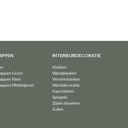
APPEN
INTERIEURDECORATIE
en
Klokken
kappen Groot
Wandplanken
appen Klein
Vensterbanken
kappen Middelgroot
Wanddecoratie
Kapstokken
Spiegels
Zijden bloemen
Zuilen