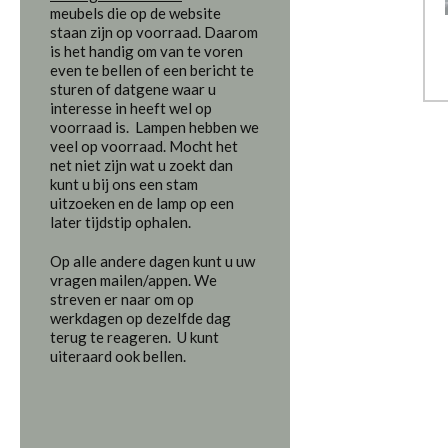
meubels die op de website
staan zijn op voorraad. Daarom
is het handig om van te voren
even te bellen of een bericht te
sturen of datgene waar u
interesse in heeft wel op
voorraad is. Lampen hebben we
veel op voorraad. Mocht het
net niet zijn wat u zoekt dan
kunt u bij ons een stam
uitzoeken en de lamp op een
later tijdstip ophalen.
Op alle andere dagen kunt u uw
vragen mailen/appen. We
streven er naar om op
werkdagen op dezelfde dag
terug te reageren. U kunt
uiteraard ook bellen.