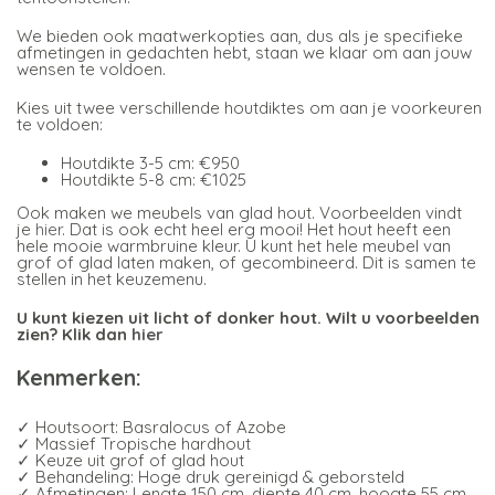
We bieden ook maatwerkopties aan, dus als je specifieke
afmetingen in gedachten hebt, staan we klaar om aan jouw
wensen te voldoen.
Kies uit twee verschillende houtdiktes om aan je voorkeuren
te voldoen:
Houtdikte 3-5 cm: €950
Houtdikte 5-8 cm: €1025
Ook maken we meubels van glad hout. Voorbeelden vindt
je
hier
. Dat is ook echt heel erg mooi! Het hout heeft een
hele mooie warmbruine kleur. U kunt het hele meubel van
grof of glad laten maken, of gecombineerd. Dit is samen te
stellen in het keuzemenu.
U kunt kiezen uit licht of donker hout. Wilt u voorbeelden
zien? Klik dan
hier
Kenmerken:
✓ Houtsoort: Basralocus of Azobe
✓ Massief Tropische hardhout
✓ Keuze uit grof of glad hout
✓ Behandeling: Hoge druk gereinigd & geborsteld
✓ Afmetingen: Lengte 150 cm, diepte 40 cm, hoogte 55 cm