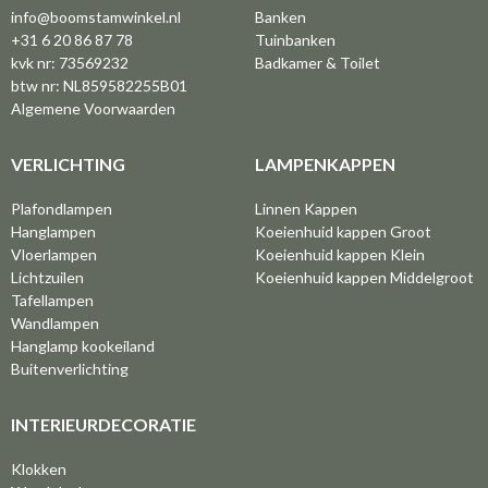
info@boomstamwinkel.nl
Banken
+31 6 20 86 87 78
Tuinbanken
kvk nr: 73569232
Badkamer & Toilet
btw nr: NL859582255B01
Algemene Voorwaarden
VERLICHTING
LAMPENKAPPEN
Plafondlampen
Linnen Kappen
Hanglampen
Koeienhuid kappen Groot
Vloerlampen
Koeienhuid kappen Klein
Lichtzuilen
Koeienhuid kappen Middelgroot
Tafellampen
Wandlampen
Hanglamp kookeiland
Buitenverlichting
INTERIEURDECORATIE
Klokken