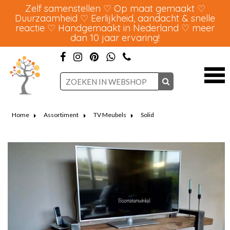
Zelf samenstellen ♡ Op maat gemaakt ♡
Duurzaamheid ♡ Eerlijkheid, aandacht & snelle
reactie ♡ Handgemaakt in Nederland ♡ meer
dan 10 jaar ervaring!
Home
Assortiment
TV Meubels
Solid