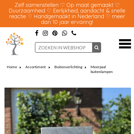
Zelf samenstellen ♡ Op maat gemaakt ♡
Duurzaamheid ♡ Eerlijkheid, aandacht & snelle
reactie ♡ Handgemaakt in Nederland ♡ meer
dan 10 jaar ervaring!
Home
Assortiment
Buitenverlichting
Meerpaal
buitenlampen