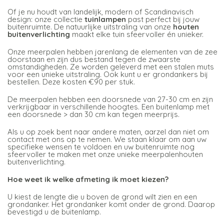
Of je nu houdt van landelijk, modern of Scandinavisch
design: onze collectie
tuinlampen
past perfect bij jouw
buitenruimte. De natuurlijke uitstraling van onze
houten
buitenverlichting
maakt elke tuin sfeervoller én unieker.
Onze meerpalen hebben jarenlang de elementen van de zee
doorstaan en zijn dus bestand tegen de zwaarste
omstandigheden. Ze worden geleverd met een stalen muts
voor een unieke uitstraling. Ook kunt u er grondankers bij
bestellen. Deze kosten €90 per stuk.
De meerpalen hebben een doorsnede van 27-30 cm en zijn
verkrijgbaar in verschillende hoogtes. Een buitenlamp met
een doorsnede > dan 30 cm kan tegen meerprijs.
Als u op zoek bent naar andere maten, aarzel dan niet om
contact met ons op te nemen. We staan klaar om aan uw
specifieke wensen te voldoen en uw buitenruimte nog
sfeervoller te maken met onze unieke meerpalenhouten
buitenverlichting.
Hoe weet ik welke afmeting ik moet kiezen?
U kiest de lengte die u boven de grond wilt zien en een
grondanker. Het grondanker komt onder de grond. Daarop
bevestigd u de buitenlamp.