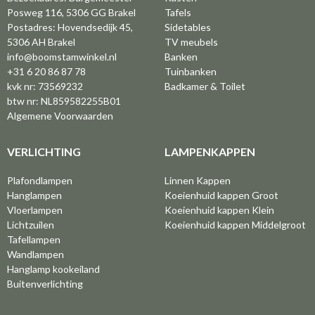
Posweg 116, 5306 GG Brakel
Tafels
Postadres: Hovendsedijk 45,
Sidetables
5306 AH Brakel
TV meubels
info@boomstamwinkel.nl
Banken
+31 6 20 86 87 78
Tuinbanken
kvk nr: 73569232
Badkamer & Toilet
btw nr: NL859582255B01
Algemene Voorwaarden
VERLICHTING
LAMPENKAPPEN
Plafondlampen
Linnen Kappen
Hanglampen
Koeienhuid kappen Groot
Vloerlampen
Koeienhuid kappen Klein
Lichtzuilen
Koeienhuid kappen Middelgroot
Tafellampen
Wandlampen
Hanglamp kookeiland
Buitenverlichting