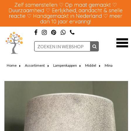
Zelf samenstellen ♡ Op maat gemaakt ♡
Duurzaamheid ♡ Eerlijkheid, aandacht & snelle
reactie ♡ Handgemaakt in Nederland ♡ meer
dan 10 jaar ervaring!
Home
Assortiment
Lampenkappen
Middel
Mina