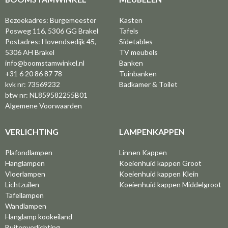
Bezoekadres: Burgemeester
Kasten
Posweg 116, 5306 GG Brakel
Tafels
Postadres: Hovendsedijk 45,
Sidetables
5306 AH Brakel
TV meubels
info@boomstamwinkel.nl
Banken
+31 6 20 86 87 78
Tuinbanken
kvk nr: 73569232
Badkamer & Toilet
btw nr: NL859582255B01
Algemene Voorwaarden
VERLICHTING
LAMPENKAPPEN
Plafondlampen
Linnen Kappen
Hanglampen
Koeienhuid kappen Groot
Vloerlampen
Koeienhuid kappen Klein
Lichtzuilen
Koeienhuid kappen Middelgroot
Tafellampen
Wandlampen
Hanglamp kookeiland
Buitenverlichting