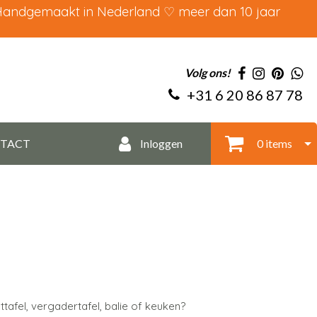
 Handgemaakt in Nederland ♡ meer dan 10 jaar
Volg ons!
+31 6 20 86 87 78
TACT
Inloggen
0 items
afel, vergadertafel, balie of keuken?