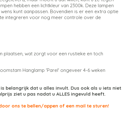
lampen hebben een lichtkleur van 2300k. Deze lampen
w wens kunt aanpassen. Bovendien is er een extra optie
te integreren voor nog meer controle over de
plaatsen, wat zorgt voor een rustieke en toch
 Boomstam Hanglamp 'Parel' ongeveer 4-6 weken
belangrijk dat u alles invult. Dus ook als u iets niet
alprijs ziet u pas nadat u ALLES ingevuld heeft.
 door ons te bellen/appen of een mail te sturen!
 250 zijn € 45.00