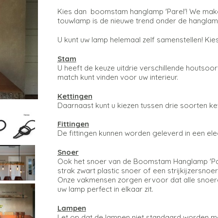
Kies dan boomstam hanglamp 'Parel'! We maken
touwlamp is de nieuwe trend onder de hanglampe
U kunt uw lamp helemaal zelf samenstellen! Kies
Stam
U heeft de keuze uitdrie verschillende houtsoor
match kunt vinden voor uw interieur.
Kettingen
Daarnaast kunt u kiezen tussen drie soorten ke
Fittingen
De fittingen kunnen worden geleverd in een el
Snoer
Ook het snoer van de Boomstam Hanglamp 'Parel
strak zwart plastic snoer of een strijkijzersnoer
Onze vakmensen zorgen ervoor dat alle snoer
uw lamp perfect in elkaar zit.
Lampen
Let op dat de lampen niet standaard worden me