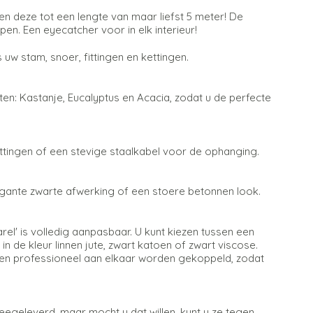
 deze tot een lengte van maar liefst 5 meter! De
n. Een eyecatcher voor in elk interieur!
 uw stam, snoer, fittingen en kettingen.
ten: Kastanje, Eucalyptus en Acacia, zodat u de perfecte
ttingen of een stevige staalkabel voor de ophanging.
egante zwarte afwerking of een stoere betonnen look.
' is volledig aanpasbaar. U kunt kiezen tussen een
 in de kleur linnen jute, zwart katoen of zwart viscose.
en professioneel aan elkaar worden gekoppeld, zodat
egeleverd, maar mocht u dat willen, kunt u ze tegen