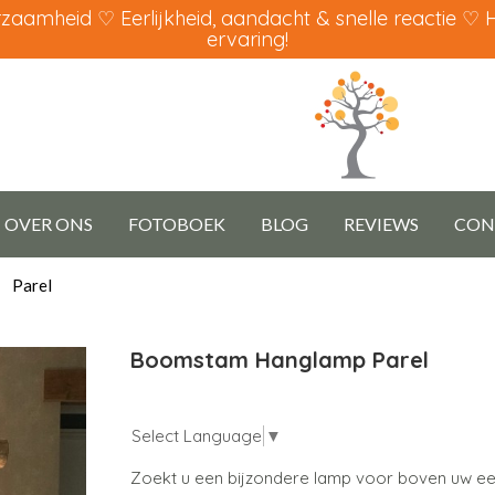
aamheid ♡ Eerlijkheid, aandacht & snelle reactie ♡
ervaring!
OVER ONS
FOTOBOEK
BLOG
REVIEWS
CON
Parel
Boomstam Hanglamp Parel
Select Language
▼
Zoekt u een bijzondere lamp voor boven uw eett