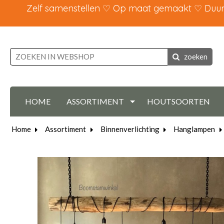
Zelf samenstellen ♡ Op maat gemaakt ♡ Duurz
zoeken
HOME
ASSORTIMENT
HOUTSOORTEN
Home
Assortiment
Binnenverlichting
Hanglampen