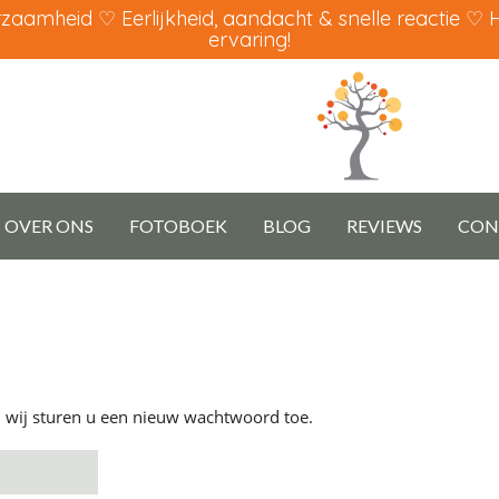
aamheid ♡ Eerlijkheid, aandacht & snelle reactie ♡
ervaring!
OVER ONS
FOTOBOEK
BLOG
REVIEWS
CON
n wij sturen u een nieuw wachtwoord toe.