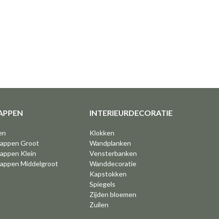
APPEN
INTERIEURDECORATIE
en
Klokken
kappen Groot
Wandplanken
appen Klein
Vensterbanken
kappen Middelgroot
Wanddecoratie
Kapstokken
Spiegels
Zijden bloemen
Zuilen