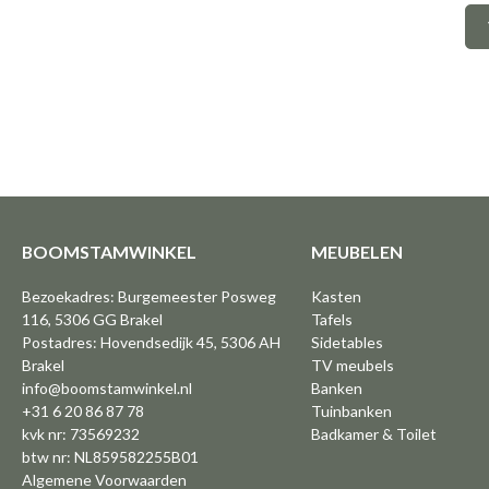
BOOMSTAMWINKEL
MEUBELEN
Bezoekadres: Burgemeester Posweg
Kasten
116, 5306 GG Brakel
Tafels
Postadres: Hovendsedijk 45, 5306 AH
Sidetables
Brakel
TV meubels
info@boomstamwinkel.nl
Banken
+31 6 20 86 87 78
Tuinbanken
kvk nr: 73569232
Badkamer & Toilet
btw nr: NL859582255B01
Algemene Voorwaarden