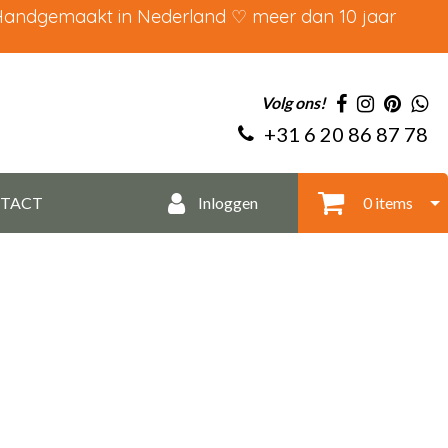
 Handgemaakt in Nederland ♡ meer dan 10 jaar
Volg ons!
+31 6 20 86 87 78
TACT
Inloggen
0 items