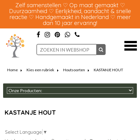
Zelf samenstellen ♡ Op maat gemaakt ♡
Duurzaamheid ♡ Eerlijkheid, aandacht & snelle
reactie ♡ Handgemaakt in Nederland ♡ meer
dan 10 jaar ervaring!
Home
Kies een rubriek
Houtsoorten
KASTANJE HOUT
KASTANJE HOUT
Select Language
▼