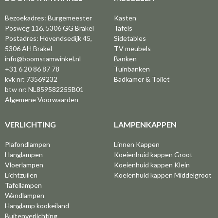
Bezoekadres: Burgemeester
Kasten
Posweg 116, 5306 GG Brakel
Tafels
Postadres: Hovendsedijk 45,
Sidetables
5306 AH Brakel
TV meubels
info@boomstamwinkel.nl
Banken
+31 6 20 86 87 78
Tuinbanken
kvk nr: 73569232
Badkamer & Toilet
btw nr: NL859582255B01
Algemene Voorwaarden
VERLICHTING
LAMPENKAPPEN
Plafondlampen
Linnen Kappen
Hanglampen
Koeienhuid kappen Groot
Vloerlampen
Koeienhuid kappen Klein
Lichtzuilen
Koeienhuid kappen Middelgroot
Tafellampen
Wandlampen
Hanglamp kookeiland
Buitenverlichting